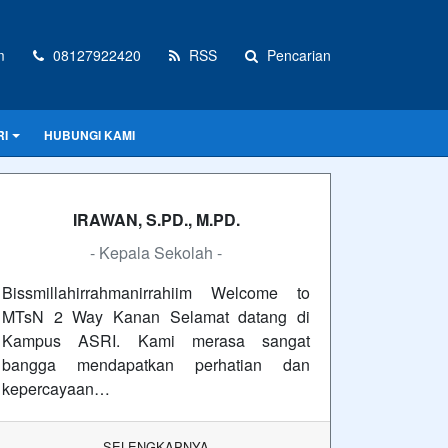
m
08127922420
RSS
Pencarian
RI
HUBUNGI KAMI
IRAWAN, S.PD., M.PD.
- Kepala Sekolah -
Bissmillahirrahmanirrahiim Welcome to
MTsN 2 Way Kanan Selamat datang di
Kampus ASRI. Kami merasa sangat
bangga mendapatkan perhatian dan
kepercayaan…
SELENGKAPNYA