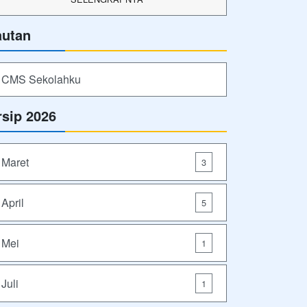
autan
CMS Sekolahku
rsip 2026
Maret
3
April
5
Mei
1
Juli
1