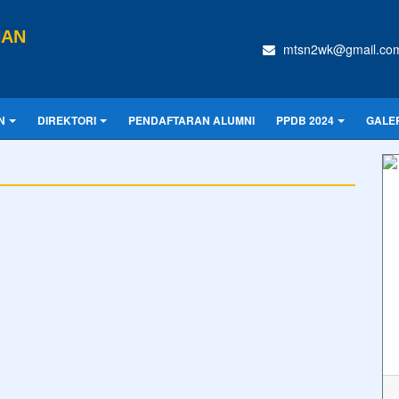
NAN
mtsn2wk@gmail.co
N
DIREKTORI
PENDAFTARAN ALUMNI
PPDB 2024
GALE