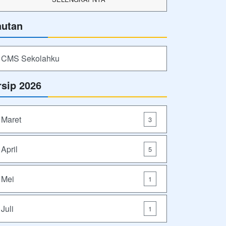
autan
CMS Sekolahku
rsip 2026
Maret
3
April
5
Mei
1
Juli
1