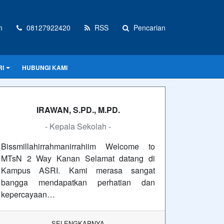
m
08127922420
RSS
Pencarian
RI
HUBUNGI KAMI
IRAWAN, S.PD., M.PD.
- Kepala Sekolah -
Bissmillahirrahmanirrahiim Welcome to
MTsN 2 Way Kanan Selamat datang di
Kampus ASRI. Kami merasa sangat
bangga mendapatkan perhatian dan
kepercayaan…
SELENGKAPNYA